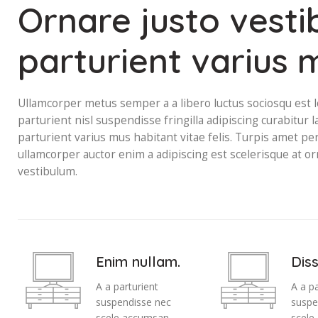
Ornare justo vesti
parturient varius
Ullamcorper metus semper a a libero luctus sociosqu est lo
parturient nisl suspendisse fringilla adipiscing curabitur l
parturient varius mus habitant vitae felis. Turpis amet pe
ullamcorper auctor enim a adipiscing est scelerisque at or
vestibulum.
Enim nullam.
Dis
A a parturient
A a pa
suspendisse nec
suspe
scele accumsan
scele