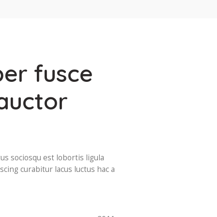
per fusce
auctor
s sociosqu est lobortis ligula
scing curabitur lacus luctus hac a
.