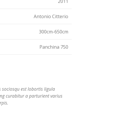
2011
Antonio Citterio
300cm-650cm
Panchina 750
 sociosqu est lobortis ligula
ing curabitur a parturient varius
rpis.