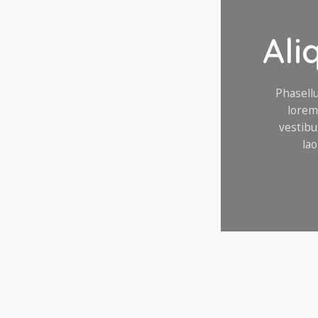
Ali
Phasellu
lorem 
vestibu
lao