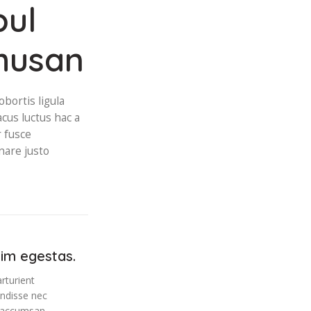
bul
 musan
bortis ligula
acus luctus hac a
r fusce
nare justo
sim egestas.
rturient
ndisse nec
 accumsan