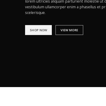
lorem ultricies aliquam parturient molestie ut 
vestibulum ullamcorper enim a phasellus et pr
scelerisque.
SHOP NOW
VIEW MORE