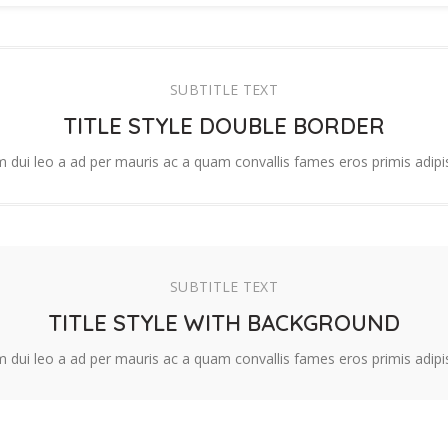
SUBTITLE TEXT
TITLE STYLE DOUBLE BORDER
m dui leo a ad per mauris ac a quam convallis fames eros primis adip
SUBTITLE TEXT
TITLE STYLE WITH BACKGROUND
m dui leo a ad per mauris ac a quam convallis fames eros primis adip