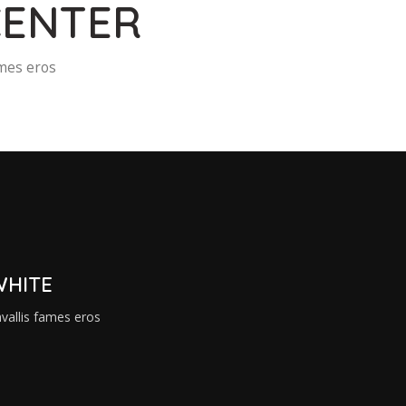
CENTER
ames eros
WHITE
vallis fames eros