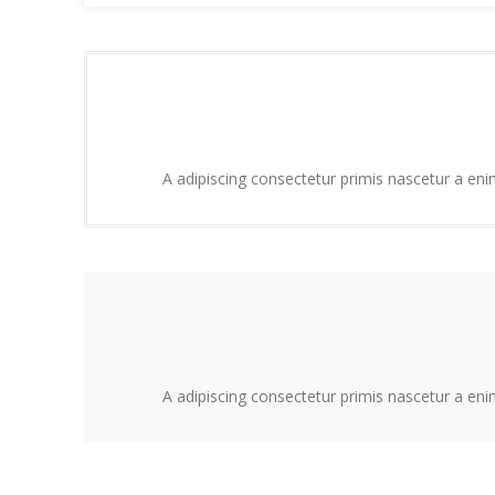
A adipiscing consectetur primis nascetur a eni
A adipiscing consectetur primis nascetur a eni