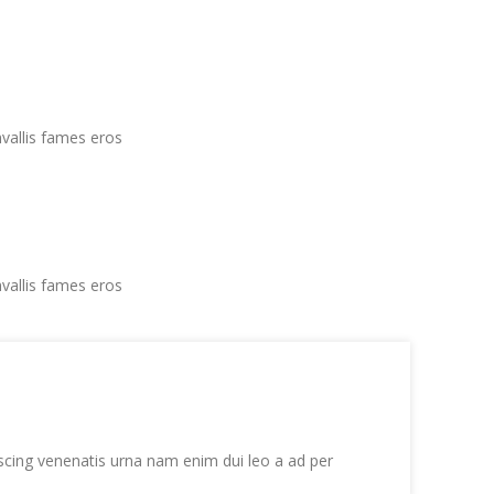
vallis fames eros
vallis fames eros
iscing venenatis urna nam enim dui leo a ad per