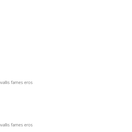
vallis fames eros
vallis fames eros