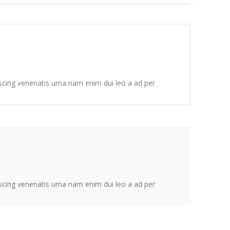
iscing venenatis urna nam enim dui leo a ad per
iscing venenatis urna nam enim dui leo a ad per