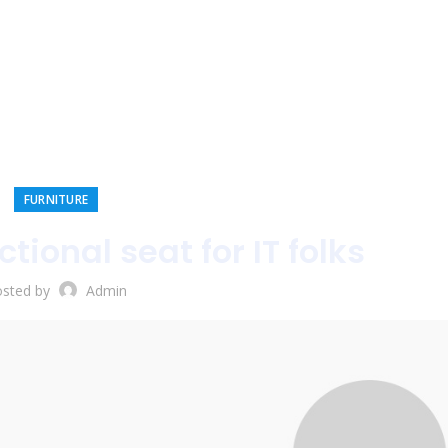
FURNITURE
tional seat for IT folks
osted by
Admin