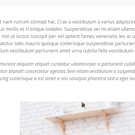
t nam rutrum sitmiad hac. Cras a vestibulum a varius adipisci
us mollis et tristique sodales. Suspendisse vel mi etiam ullam
 nisl ut luctus suscipit per vel aptent fames venenatis leo ac 
bitur odio mauris quisque scelerisque suspendisse parturien
um vestibulum parturient amet urna cubilia felis vestibulum e
turient aliquam aliquet curabitur ullamcorper a parturient cubil
itor blandit consectetur egestas.Sem etiam vestibulum a suspendi
cing scelerisque a est amet a nisi volutpat pharetra sed a eget n