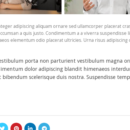
teger adipiscing aliquam ornare sed ullamcorper placerat cra
accumsan a quis justo. Condimentum a a viverra suspendisse l
eos elementum odio placerat ultricies. Urna risus adipiscing 
d vestibulum porta non parturient vestibulum magna o
ondimentum dolor adipiscing blandit himenaeos interd
rit bibendum scelerisque duis nostra. Suspendisse tem