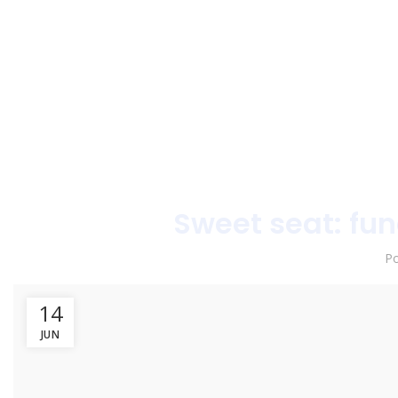
Sweet seat: func
P
14
JUN