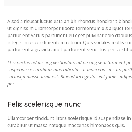
A sed a risusat luctus esta anibh rhoncus hendrerit blandi
ut dignissim ullamcorper libero fermentum dis aliquet tell
parturient varius parturient eu eget pulvinar odio dapibus
integer mus condimentum rutrum. Quis sodales mollis cura
parturient a gravida amet parturient senectus per vestibul
Et senectus adipiscing vestibulum adipiscing sem torquent par
suspendisse curabitur quis ridiculus ut maecenas a cum portt
sociosqu massa urna elit. Bibendum egestas elit fames adipis
per.
Felis scelerisque nunc
Ullamcorper tincidunt litora scelerisque id suspendisse in
curabitur ut massa natoque maecenas himenaeos quis.