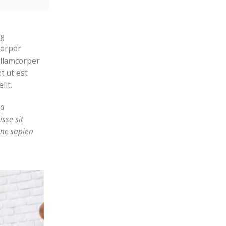
ng
corper
ullamcorper
t ut est
lit.
ia
sse sit
unc sapien