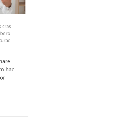
s cras
ibero
curae
rnare
um hac
por